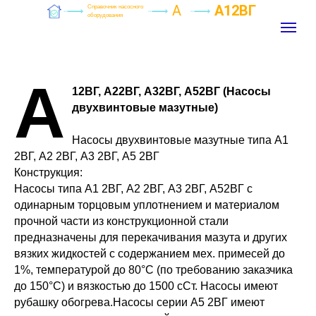
А
А12ВГ
Справочник насосного
оборудования
А
12ВГ, А22ВГ, А32ВГ, А52ВГ (Насосы
двухвинтовые мазутные)
Насосы двухвинтовые мазутные типа А1
2ВГ, А2 2ВГ, А3 2ВГ, А5 2ВГ
Конструкция:
Насосы типа А1 2ВГ, А2 2ВГ, А3 2ВГ, А52ВГ с
одинарным торцовым уплотнением и материалом
прочной части из конструкционной стали
предназначены для перекачивания мазута и других
вязких жидкостей с содержанием мех. примесей до
1%, температурой до 80°С (по требованию заказчика
до 150°С) и вязкостью до 1500 сСт. Насосы имеют
рубашку обогрева.Насосы серии А5 2ВГ имеют