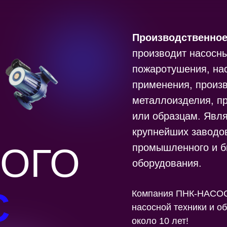
Производственное
производит насосн
пожаротушения, на
применения, произ
металлоизделия, п
или образцам. Явл
крупнейших заводо
ОГО
промышленного и б
оборудования.
С
Компания ПНК-НАСОС 
насосной техники и о
около 10 лет!