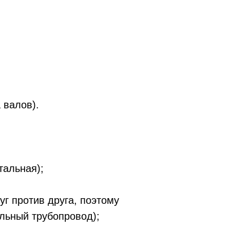
 валов).
тальная);
г против друга, поэтому
льный трубопровод);