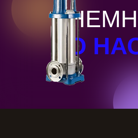
НЕМН
О НА