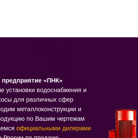
 предприятие «ПНК»
е установки водоснабжения и
сосы для различных сфер
водим металлоконструкции и
родукцию по Вашим чертежам
яемся
официальными дилерами
в России по продаже