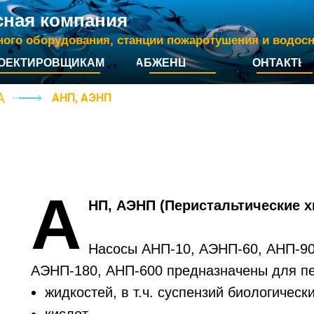
сная компания
ного оборудования, станции пожаротушения и водос
ОЕКТИРОВЩИКАМ
СНАБЖЕНЦАМ
КОНТАКТЫ
А
А
НП, АЭНП
А
НП, АЭНП (Перистальтические 
Насосы АНП-10, АЭНП-60, АНП-90
АЭНП-180, АНП-600 предназначены для пе
жидкостей, в т.ч. суспензий биологическ