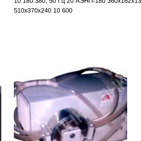
10 180 380, 50 Гц 20 АЭНП-180 360х162х13
510х370х240 10 600