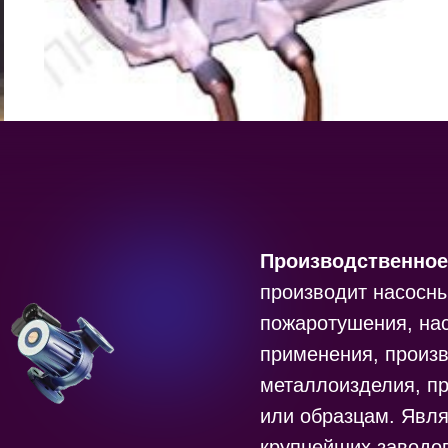
Производственное
производит насосны
пожаротушения, на
применения, произ
металлоизделия, п
или образцам. Явл
крупнейших заводо