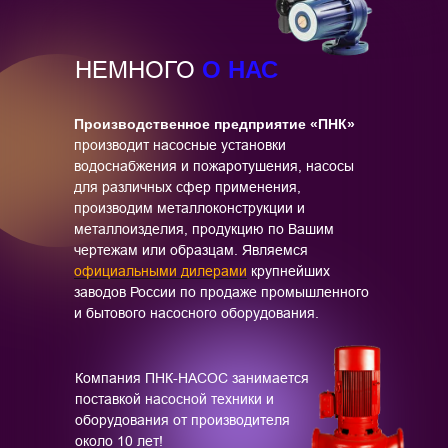
О НАС
НЕМНОГО
Производственное предприятие «ПНК»
производит насосные установки
водоснабжения и пожаротушения, насосы
для различных сфер применения,
производим металлоконструкции и
металлоизделия, продукцию по Вашим
чертежам или образцам. Являемся
официальными дилерами
крупнейших
заводов России по продаже промышленного
и бытового насосного оборудования.
Компания ПНК-НАСОС занимается
поставкой насосной техники и
оборудования от производителя
около 10 лет!