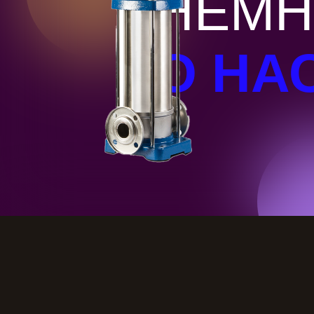
НЕМН
О НА