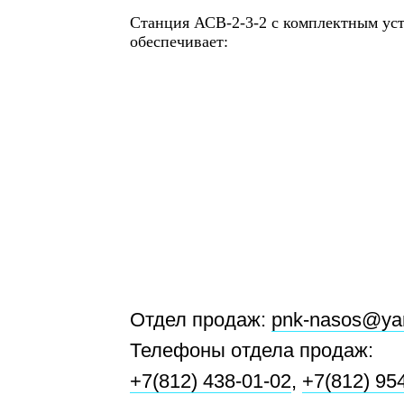
Станция АСВ-2-3-2 с комплектным ус
обеспечивает:
- поддержание заданного давления на 
частоты вращения регулируемого насо
- контроль за работой насосов и пере
рабочего;
- подключение дополнительного насоса
обеспечивает повышенного расхода во
- ручной или автоматический режимы 
- автоматическое чередование насосов
Отдел продаж:
pnk-nasos@ya
- защиту электронасосных агрегатов и
ситуациях.
Телефоны отдела продаж:
+7(812) 438-01-02
,
+7(812) 95
Станция позволяет: