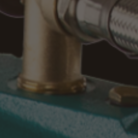
300
 по ГОСТ 14254-96 IP23
ия размещения по ГОСТ 15150-69 УХЛ4
азличных значений напора в контрольных
 расхода О в гидравлической системе с