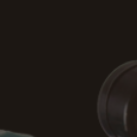
горячего водоснабжения жилых зданий
больниц, детских садов и пр.), произ
культуры.
КУУ позволяет:
поддерживать заданный напор в систе
экономить электроэнергию;
экономить воду.
Основные технические характеристик
поддерживаемого напора, м вод. ст. 4
40 м вод.ст., м3/ч 1-18 Номинальная м
или 4 Габаритные размеры электронас
электронасосной установки, кг 265 Т
устройства управления КУУ АСВ-2-3-
Напряжение питания, В 380+15%-10%
Частота тока, Гц 50