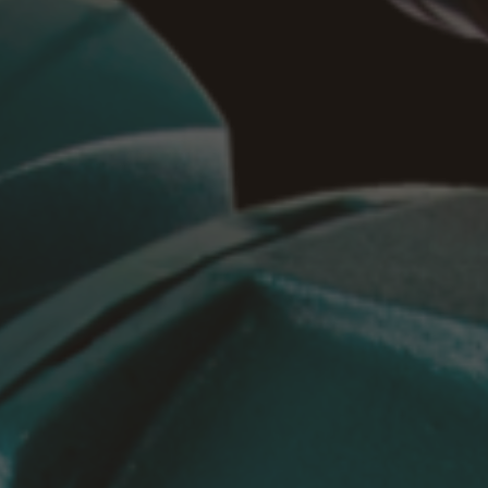
Потребляемая мощность, Вт, не более 
Степень защиты оболочки шкафа КУУ
Климатическое исполнение и категор
Габаритные размеры, мм:
шкафа 800x650x250
высота шкафа со стойкой 1550
Масса, кг, не более:
шкафа 20
шкафа со стойкой 30
Графики зависимости напора Н (для р
точках) и потребляемой мощности N от