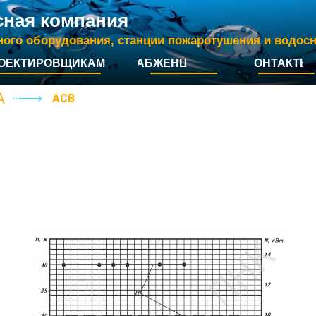
сная компания
ного оборудования, станции пожаротушения и водос
ОЕКТИРОВЩИКАМ
СНАБЖЕНЦАМ
КОНТАКТЫ
А
А
СВ