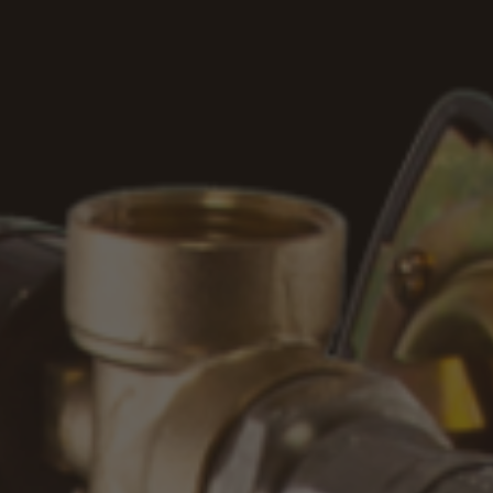
, объектов коммунального хозяйства (школ,
водственных предприятий, учреждений
ме водоснабжения;
и установки Номинальное значение
0 Диапазон регулируемого расхода при напоре
ощность электродвигателей насосов, кВт 3
осной установки, мм 1500x950x1500 Масса
ехнические характеристики комплектного
2