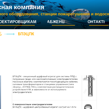
сная компания
ного оборудования, станции пожаротушения и водос
ОЕКТИРОВЩИКАМ
СНАБЖЕНЦАМ
КОНТАКТЫ
Б
Б
ПЭЦПК