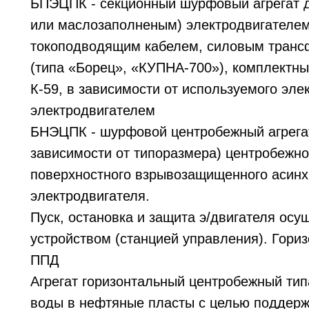
БПЭЦПК - секционный шурфовый агрегат д
или маслозаполненым) электродвигателем
токоподводящим кабелем, силовым транс
(типа «Борец», «КУПНА-700»), комплектн
К-59, в зависимости от используемого эл
электродвигателем
БНЭЦПК - шурфовой центробежный агрегат 
зависимости от типоразмера) центробежно
поверхностного взрывозащищенного асинх
электродвигателя.
Пуск, остановка и защита э/двигателя ос
устройством (станцией управления). Гор
ППД
Агрегат горизонтальный центробежный ти
воды в нефтяные пласты с целью поддерж