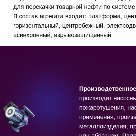
для перекачки товарной нефти по систем
В состав агрегата входит: платформа, цен
горизонтальный, центробежный, электродв
асинхронный, взрывозащищенный.
Производственное
производит насосн
пожаротушения, на
применения, произ
металлоизделия, п
или образцам. Явл