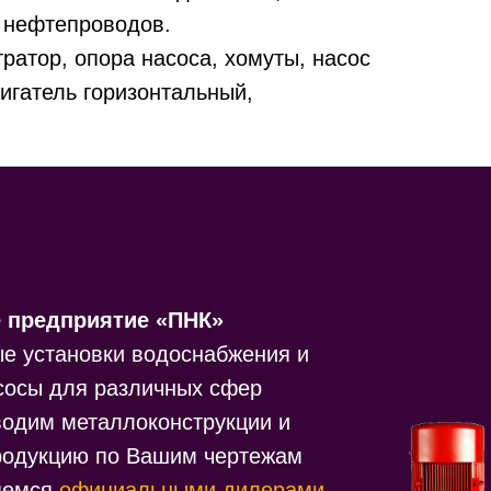
е нефтепроводов.
тратор, опора насоса, хомуты, насос
игатель горизонтальный,
 предприятие «ПНК»
ые установки водоснабжения и
сосы для различных сфер
водим металлоконструкции и
родукцию по Вашим чертежам
яемся
официальными дилерами