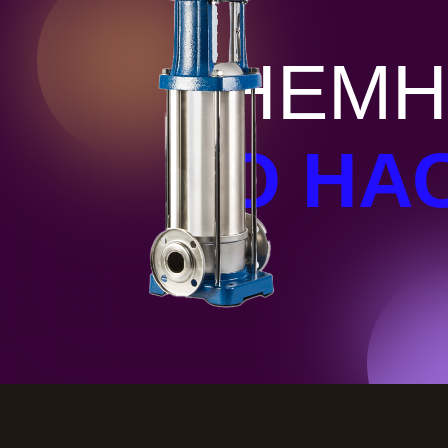
НЕМН
О НА