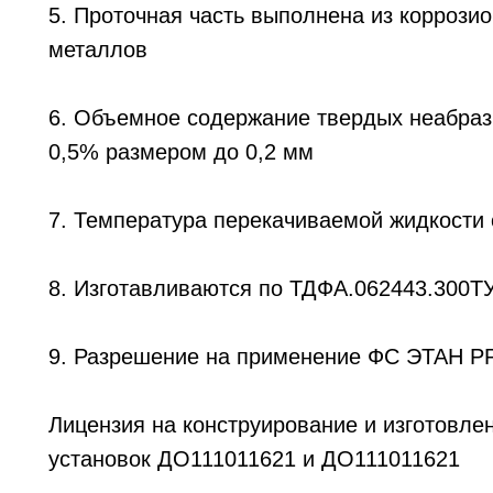
5. Проточная часть выполнена из коррозио
металлов
6. Объемное содержание твердых неабраз
0,5% размером до 0,2 мм
7. Температура перекачиваемой жидкости от
8. Изготавливаются по ТДФА.062443.300Т
9. Разрешение на применение ФС ЭТАН Р
Лицензия на конструирование и изготовле
установок ДО­11­101­1621 и ДО­11­101­1621