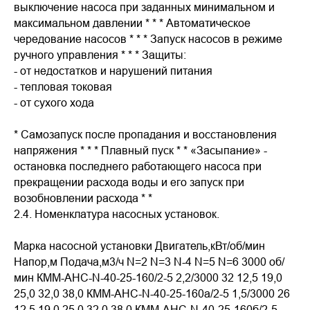
выключение насоса при заданных минимальном и
максимальном давлении * * * Автоматическое
чередование насосов * * * Запуск насосов в режиме
ручного управления * * * Защиты:
- от недостатков и нарушений питания
- тепловая токовая
- от сухого хода
* Самозапуск после пропадания и восстановления
напряжения * * * Плавный пуск * * «Засыпание» -
остановка последнего работающего насоса при
прекращении расхода воды и его запуск при
возобновлении расхода * *
2.4. Номенклатура насосных установок.
Марка насосной установки Двигатель,кВт/об/мин
Напор,м Подача,м3/ч N=2 N=3 N-4 N=5 N=6 3000 об/
мин КММ-АНС-N-40-25-160/2-5 2,2/3000 32 12,5 19,0
25,0 32,0 38,0 КММ-АНС-N-40-25-160а/2-5 1,5/3000 26
12,5 19,0 25,0 32,0 38,0 КММ-АНС-N-40-25-160б/2-5