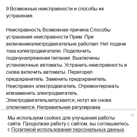
9.Возможные неисправности и способы их
устранения.
Неисправность Возможная причина Способы
устранения неисправности Прим. При
включенииэлектродвигательне работает. Нет подачи
тока кэлектродвигателю. Подключить
подачунапряжения питания. Выключены
установочные автоматы. Устранить неисправность и
снова включить автоматы. Перегорел
предохранитель. Заменить предохранитель.
Неисправен электродвигатель. Отремонтировать
илизаменить электродвигатель.
Электродвигательзапускается, нотут же снова
отключается. Неправильная регулировка
датчикадавления. Увеличить значениедавления
Мы используем cookies для улучшения работы
отключенияи/или перепада давления . Неправильно
сайта. Продолжая работу с сайтом, вы соглашаетесь
отрегулированодавление в диафрагменномнапорном
с
Политикой использования персональных данных
.
баке. Проверить подпор вдиафрагменномнапорном