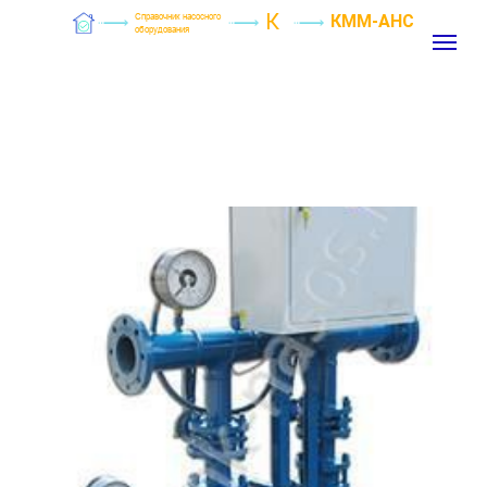
К
Справочник насосного
КММ-АНС
оборудования