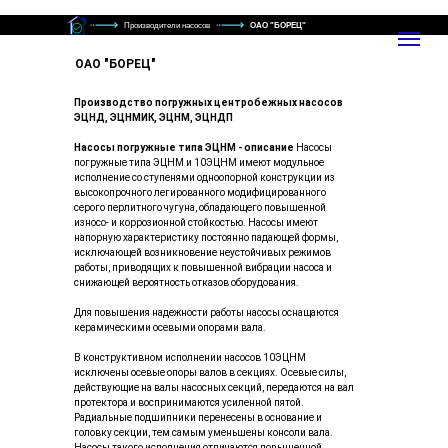
Производители насосов
ОАО "БОРЕЦ"
ОАО "БОРЕЦ"
Производство погружных центробежных насосов
ЭЦНД, ЭЦНМИК, ЭЦНМ, ЭЦНДП
Насосы погружные типа ЭЦНМ - описание
Насосы
погружные типа ЭЦНМ и 10ЭЦНМ имеют модульное
исполнение со ступенями одноопорной конструкции из
высокопрочного легированного модифицированного
серого перлитного чугуна, обладающего повышенной
износо- и коррозионной стойкостью. Насосы имеют
напорную характеристику постоянно падающей формы,
исключающей возникновение неустойчивых режимов
работы, приводящих к повышенной вибрации насоса и
снижающей вероятность отказов оборудования.
Для повышения надежности работы насосы оснащаются
керамическими осевыми опорами вала.
В конструктивном исполнении насосов 10ЭЦНМ
исключены осевые опоры валов в секциях. Осевые силы,
действующие на валы насосных секций, передаются на вал
протектора и воспринимаются усиленной пятой.
Радиальные подшипники перенесены в основание и
головку секции, тем самым уменьшены консоли вала.
Насосы такого исполнения отличаются повышенной