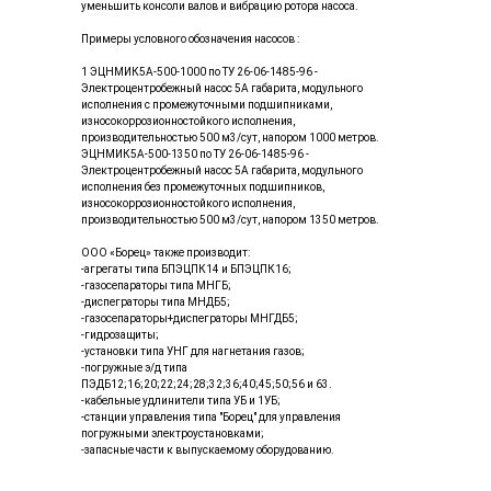
уменьшить консоли валов и вибрацию ротора насоса.
Примеры условного обозначения насосов :
1 ЭЦНМИК5А-500-1000 по ТУ 26-06-1485-96 -
Электроцентробежный насос 5А габарита, модульного
исполнения с промежуточными подшипниками,
износокоррозионностойкого исполнения,
производительностью 500 м3/сут, напором 1000 метров.
ЭЦНМИК5А-500-1350 по ТУ 26-06-1485-96 -
Электроцентробежный насос 5А габарита, модульного
исполнения без промежуточных подшипников,
износокоррозионностойкого исполнения,
производительностью 500 м3/сут, напором 1350 метров.
ООО «Борец» также производит:
-агрегаты типа БПЭЦПК14 и БПЭЦПК16;
-газосепараторы типа МНГБ;
-диспеграторы типа МНДБ5;
-газосепараторы+диспеграторы МНГДБ5;
-гидрозащиты;
-установки типа УНГ для нагнетания газов;
-погружные э/д типа
ПЭДБ12;16;20;22;24;28;32;36;40;45;50;56 и 63.
-кабельные удлинители типа УБ и 1УБ;
-станции управления типа "Борец" для управления
погружными электроустановками;
-запасные части к выпускаемому оборудованию.