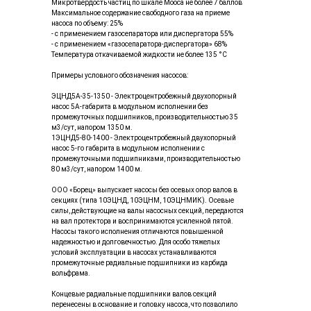
Микротвердость частиц по шкале Мооса не более 7 баллов
Максимальное содержание свободного газа на приеме
насоса по объему: 25%
- с применением газосепаратора или диспергатора 55%
- с применением «газосепаратора-диспергатора» 68%
Температура откачиваемой жидкости не более 135 °С
Примеры условного обозначения насосов:
ЭЦНД5А-35-1350 - Электроцентробежный двухопорный
насос 5А-габарита в модульном исполнении без
промежуточных подшипников, производительностью 35
м3/сут, напором 1350 м.
1ЭЦНД5-80-1400 - Электроцентробежный двухопорный
насос 5-го габарита в модульном исполнении с
промежуточными подшипниками, производительностью
80 м3/сут, напором 1400 м.
ООО «Борец» выпускает насосы без осевых опор валов в
секциях (типа 10ЭЦНД, 10ЭЦНМ, 10ЭЦНМИК). Осевые
силы, действующие на валы насосных секций, передаются
на вал протектора и воспринимаются усиленной пятой.
Насосы такого исполнения отличаются повышенной
надежностью и долговечностью. Для особо тяжелых
условий эксплуатации в насосах устанавливаются
промежуточные радиальные подшипники из карбида
вольфрама.
Концевые радиальные подшипники валов секций
перенесены в основание и головку насоса, что позволило