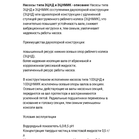
Насосы типа ЭЦНД и ЭЦНМИК - описание
Насосы типа
ЭЦНД и ЭЦНМИК со ступенями двухопорной конструкции
(ЭЦНД) или одноопорной конструкции с удлиненной
ступицей разгруженного рабочего колеса (ЭЦНМИК), что
значительно повышает устойчивость вала, снижает
вибрационные нагрузки и, тем самым, увеличивает
надежность работы насоса.
Преимущества двухопорной конструкции:
повышенный ресурс нижних осевых опор рабочего колеса
(ЭЦНД);
более надежная изоляция вала от абразивной и
коррозионноагрессивной жидкости;
увеличенный ресурс работы насоса.
В конструктивном исполнении насосов типа 10ЭЦНД и
10ЭЦНМИК исключены осевые опоры валов в секциях.
Осевые силы, действующие на валы насосных секций,
передаются на вал протектора и воспринимаются
усиленной пятой. Радиальные подшипники перенесены в
основание и головку секции, тем самым уменьшены
консоли вала.
Условия эксплуатации
Водородный показатель 6,0-8,5 рН
Концентрация твердых частиц в пластовой жидкости 0,5 г/
л