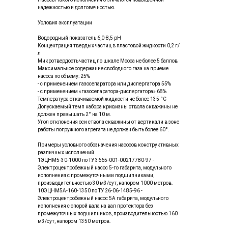
надежностью и долговечностью.
Условия эксплуатации
Водородный показатель 6,0-8,5 рН
Концентрация твердых частиц в пластовой жидкости 0,2 г/
л
Микротвердость частиц по шкале Мооса не более 5 баллов
Максимальное содержание свободного газа на приеме
насоса по объему: 25%
- с применением газосепаратора или диспергатора 55%
- с применением «газосепаратора-диспергатора» 68%
Температура откачиваемой жидкости не более 135 °С
Допускаемый темп набора кривизны ствола скважины не
должен превышать 2° на 10 м.
Угол отклонения оси ствола скважины от вертикали в зоне
работы погружного агрегата не должен быть более 60°.
Примеры условного обозначения насосов конструктивных
различных исполнений
1ЭЦНМ5-30-1000 по ТУ 3665-001-00217780-97 -
Электроцентробежный насос 5-го габарита, модульного
исполнения с промежуточными подшипниками,
производительностью 30 м3/сут, напором 1000 метров.
10ЭЦНМ5А-160-1350 по ТУ 26-06-1485-96 -
Электроцентробежный насос 5А габарита, модульного
исполнения с опорой вала на вал протектора без
промежуточных подшипников, производительностью 160
м3/сут, напором 1350 метров.