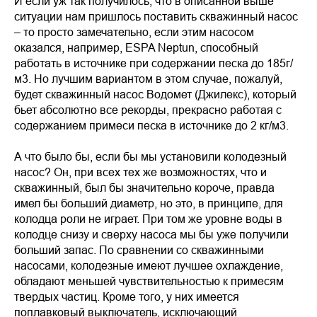
И если уж так получилось, что в описанной выше
ситуации нам пришлось поставить скважинный насос
– то просто замечательно, если этим насосом
оказался, например, ESPA Neptun, способный
работать в источнике при содержании песка до 185г/
м3. Но лучшим вариантом в этом случае, пожалуй,
будет скважинный насос Водомет (Джилекс), который
бьет абсолютно все рекорды, прекрасно работая с
содержанием примеси песка в источнике до 2 кг/м3.
А что было бы, если бы мы установили колодезный
насос? Он, при всех тех же возможностях, что и
скважинный, был бы значительно короче, правда
имел бы больший диаметр, но это, в принципе, для
колодца роли не играет. При том же уровне воды в
колодце снизу и сверху насоса мы бы уже получили
больший запас. По сравнении со скважинными
насосами, колодезные имеют лучшее охлаждение,
обладают меньшей чувствительностью к примесям
твердых частиц. Кроме того, у них имеется
поплавковый выключатель, исключающий