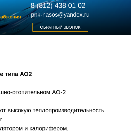
8 (812) 438 01 02
pnk-nasos@yandex.ru
набжения
ОБРАТНЫЙ ЗВОНОК
е типа АО2
ушно-отопительном АО-2
ют высокую теплопроизводительность
:
илятором и калорифером,