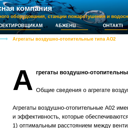
сная компания
ного оборудования, станции пожаротушения и водос
ОЕКТИРОВЩИКАМ
СНАБЖЕНЦАМ
КОНТАКТЫ
Агрегаты воздушно-отопительные типа АО2
А
грегаты воздушно-отопительны
Общие сведения о агрегате возд
Агрегаты воздушно-отопительные А02 име
и эффективность, которые обеспечиваются
1) оптимальным расстоянием между вент