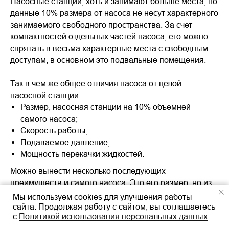
Насосные станции, хоть и занимают больше места, но
данные 10% размера от насоса не несут характерного
занимаемого свободного пространства. За счет
компактностей отдельных частей насоса, его можно
спрятать в весьма характерные места с свободным
доступам, в основном это подвальные помещения.
Так в чем же общее отличия насоса от целой
насосной станции:
Размер, насосная станции на 10% объемней
самого насоса;
Скорость работы;
Подаваемое давление;
Мощность перекачки жидкостей.
Можно вынести несколько последующих
преимуществ и самого насоса. Это его размер, но из-
за интенсивности его работы и подаваемого
Мы используем cookies для улучшения работы
давлению, он быстро изнашивается и подлежит
сайта. Продолжая работу с сайтом, вы соглашаетесь
с
Политикой использования персональных данных
.
замене. Но стоимость самого насоса не так высока, в