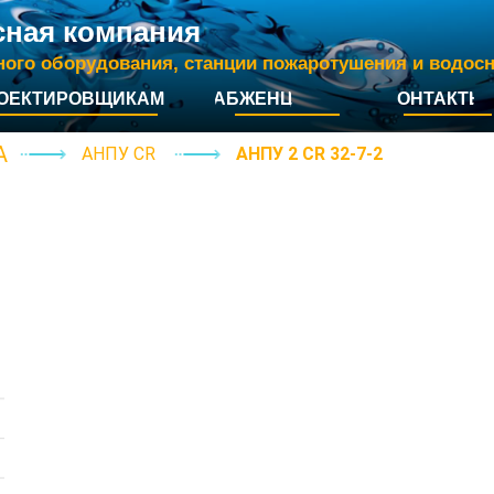
сная компания
ного оборудования, станции пожаротушения и водос
ОЕКТИРОВЩИКАМ
СНАБЖЕНЦАМ
КОНТАКТЫ
А
АНПУ CR
АНПУ 2 CR
32-7-2