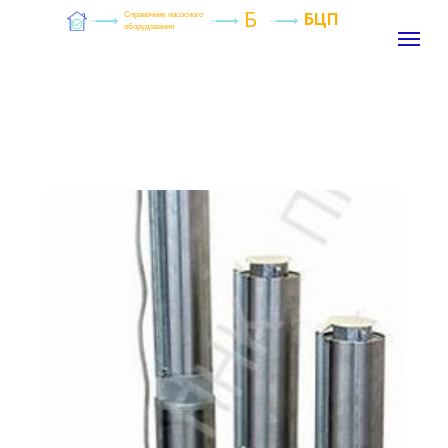
Б
Справочник насосного
БЦП
оборудования